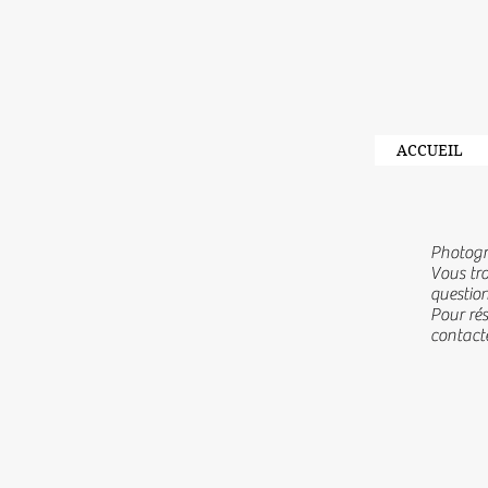
ACCUEIL
Photogr
Vous tro
question
Pour ré
contacte